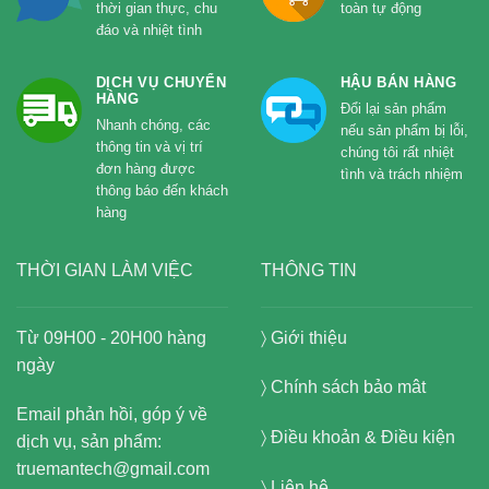
thời gian thực, chu
toàn tự động
đáo và nhiệt tình
DỊCH VỤ CHUYỂN
HẬU BÁN HÀNG
HÀNG
Đổi lại sản phẩm
Nhanh chóng, các
nếu sản phẩm bị lỗi,
thông tin và vị trí
chúng tôi rất nhiệt
đơn hàng được
tình và trách nhiệm
thông báo đến khách
hàng
THỜI GIAN LÀM VIỆC
THÔNG TIN
Từ 09H00 - 20H00 hàng
〉
Giới thiệu
ngày
〉
Chính sách bảo mât
Email phản hồi, góp ý về
〉
Điều khoản & Điều kiện
dịch vụ, sản phẩm:
truemantech@gmail.com
〉
Liên hệ