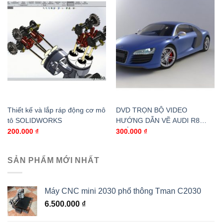
Thiết kế và lắp ráp động cơ mô
DVD TRỌN BỘ VIDEO
tô SOLIDWORKS
HƯỚNG DẪN VẼ AUDI R8
TRÊN SOLIDWORKS 2013 ( 4
200.000
₫
300.000
₫
NGÀY)
SẢN PHẨM MỚI NHẤT
Máy CNC mini 2030 phổ thông Tman C2030
6.500.000
₫