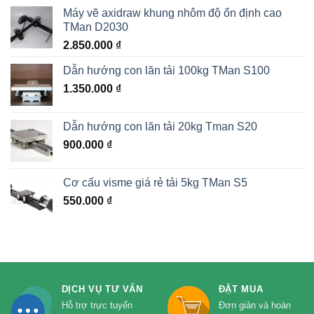
Máy vẽ axidraw khung nhôm độ ổn định cao
TMan D2030
2.850.000
₫
Dẫn hướng con lăn tải 100kg TMan S100
1.350.000
₫
Dẫn hướng con lăn tải 20kg Tman S20
900.000
₫
Cơ cấu visme giá rẻ tải 5kg TMan S5
550.000
₫
DỊCH VỤ TƯ VẤN
ĐẶT MUA
Hỗ trợ trực tuyến
Đơn giản và hoàn