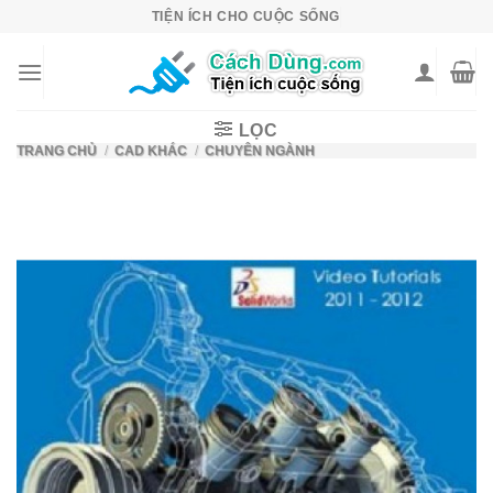
Skip
TIỆN ÍCH CHO CUỘC SỐNG
to
content
LỌC
TRANG CHỦ
/
CAD KHÁC
/
CHUYÊN NGÀNH