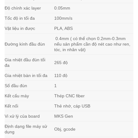
Độ chính xác layer
0.05mm
Tốc độ in tối đa
100mm/s
Vật liệu in được
PLA, ABS
0.4mm ( có thể chọn 0.2mm-0.3mm
Đường kính đầu đùn
nếu sản phẩm cần độ nét cao như ren,
tóc, in nhân vật)
Gia nhiệt đầu đùn tối
265 độ
đa
Gia nhiệt bàn in tối đa
110 độ
Số đầu đùn
1
Kết cấu máy
Thép CNC fiber
Kết nối
Thẻ nhớ, cáp USB
Vi xử lý của board
MKS Gen
Định dạng file máy sử
Obj, gcode
dụng