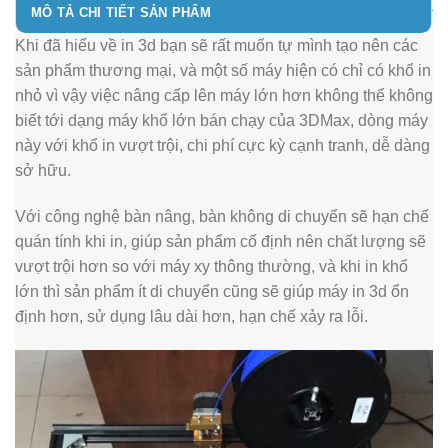
MÔ TẢ CHI TIẾT SẢN PHẨM
Khi đã hiểu về in 3d bạn sẽ rất muốn tự mình tạo nên các
sản phẩm thương mại, và một số máy hiện có chỉ có khổ in
nhỏ vì vậy việc nâng cấp lên máy lớn hơn không thể không
biết tới dạng máy khổ lớn bán chạy của 3DMax, dòng máy
này với khổ in vượt trội, chi phí cực kỳ cạnh tranh, dễ dàng
sở hữu.
Với công nghệ bàn nâng, bàn không di chuyển sẽ hạn chế
quán tính khi in, giúp sản phẩm cố định nên chất lượng sẽ
vượt trội hơn so với máy xy thông thường, và khi in khổ
lớn thì sản phẩm ít di chuyển cũng sẽ giúp máy in 3d ổn
định hơn, sử dụng lâu dài hơn, hạn chế xảy ra lỗi.