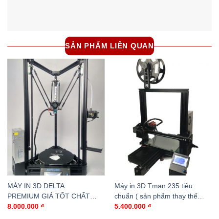
SẢN PHẨM LIÊN QUAN
MÁY IN 3D DELTA
Máy in 3D Tman 235 tiêu
PREMIUM GIÁ TỐT CHẤT
chuẩn ( sản phẩm thay thế
LƯỢNG
ender 3, Cr10)
8.000.000
₫
5.400.000
₫