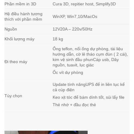
Phần mềm in 3D
Cura 3D, repitier host, Simplify3D
Hệ điều hành tương
WinXP, Win7,10/MacOs
thích với phần mềm
Nguồn
12V20A – 220v/50Hz
Khối lượng máy
18 kg
Ống teflon, nối ống dự phòng, tài liệu
hướng dẫn, cờ lê tháo cụm đùn ( 2 cái),
kim vệ sinh đầu phunCáp usb, Dây
Đi theo máy
nguồn, tuavit, lục giác
Ốc vít dự phòng
Update tính năngUPS để in liên tục kể
cả cúp điện
Tùy chọn
Keo xịt tóc để bám dính tốt, sủi lấy file
Thẻ nhớ + đầu đọc thẻ