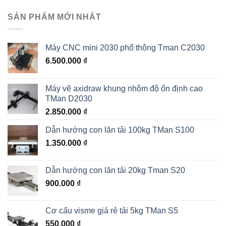
SẢN PHẨM MỚI NHẤT
Máy CNC mini 2030 phổ thông Tman C2030
6.500.000
₫
Máy vẽ axidraw khung nhôm độ ổn định cao
TMan D2030
2.850.000
₫
Dẫn hướng con lăn tải 100kg TMan S100
1.350.000
₫
Dẫn hướng con lăn tải 20kg Tman S20
900.000
₫
Cơ cấu visme giá rẻ tải 5kg TMan S5
550.000
₫