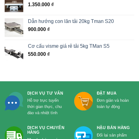
1.350.000
₫
Dẫn hướng con lăn tải 20kg Tman S20
900.000
₫
Cơ cấu visme giá rẻ tải 5kg TMan S5
550.000
₫
DỊCH VỤ TƯ VẤN
ĐẶT MUA
Hỗ trợ trực tuyến
Đơn giản và hoàn
thời gian thực, chu
toàn tự động
đáo và nhiệt tình
DỊCH VỤ CHUYỂN
HẬU BÁN HÀNG
HÀNG
Đổi lại sản phẩm