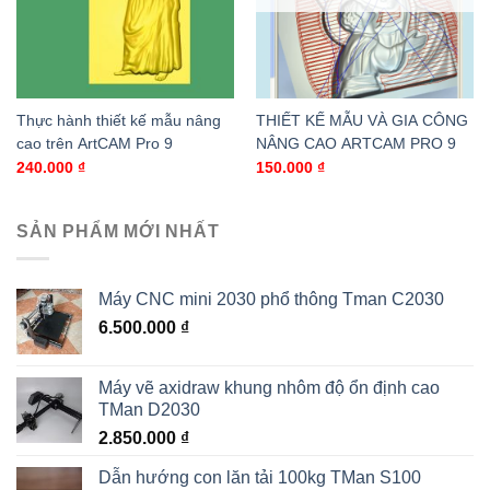
Thực hành thiết kế mẫu nâng
THIẾT KẾ MẪU VÀ GIA CÔNG
cao trên ArtCAM Pro 9
NÂNG CAO ARTCAM PRO 9
240.000
₫
150.000
₫
SẢN PHẨM MỚI NHẤT
Máy CNC mini 2030 phổ thông Tman C2030
6.500.000
₫
Máy vẽ axidraw khung nhôm độ ổn định cao
TMan D2030
2.850.000
₫
Dẫn hướng con lăn tải 100kg TMan S100