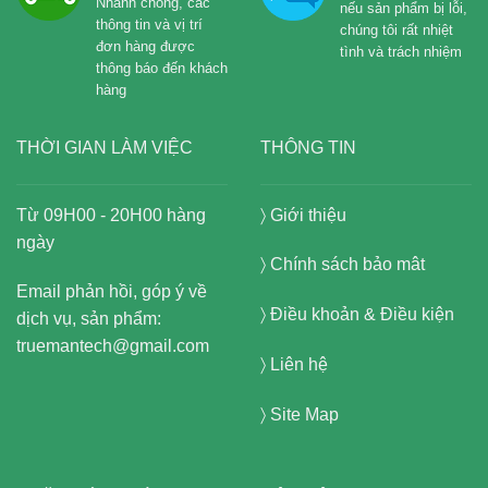
Nhanh chóng, các
nếu sản phẩm bị lỗi,
thông tin và vị trí
chúng tôi rất nhiệt
đơn hàng được
tình và trách nhiệm
thông báo đến khách
hàng
THỜI GIAN LÀM VIỆC
THÔNG TIN
Từ 09H00 - 20H00 hàng
〉
Giới thiệu
ngày
〉
Chính sách bảo mât
Email phản hồi, góp ý về
〉
Điều khoản & Điều kiện
dịch vụ, sản phẩm:
truemantech@gmail.com
〉
Liên hệ
〉
Site Map