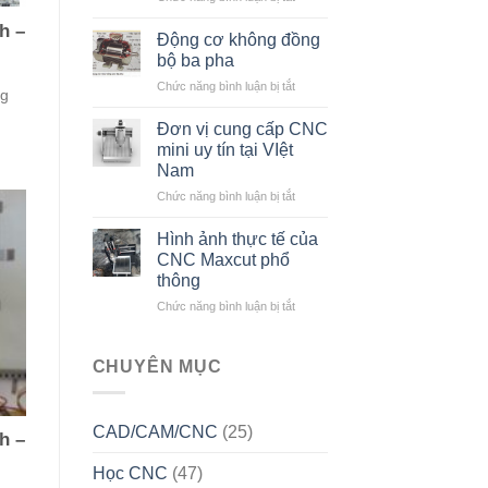
Biến
đời
h –
áp
như
Động cơ không đồng
loại
thế
bộ ba pha
nhỏ
nào?
ở
Chức năng bình luận bị tắt
và
ng
Động
biến
cơ
áp
Đơn vị cung cấp CNC
không
tự
mini uy tín tại VIệt
đồng
ngẫu
Nam
bộ
ở
Chức năng bình luận bị tắt
ba
Đơn
pha
vị
Hình ảnh thực tế của
cung
CNC Maxcut phổ
cấp
thông
CNC
ở
Chức năng bình luận bị tắt
mini
Hình
uy
ảnh
tín
thực
tại
CHUYÊN MỤC
tế
VIệt
của
Nam
CNC
CAD/CAM/CNC
(25)
Maxcut
h –
phổ
Học CNC
(47)
thông