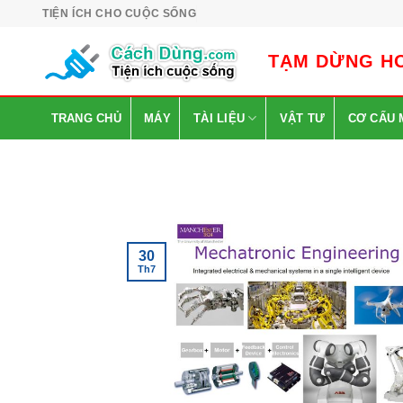
Skip
TIỆN ÍCH CHO CUỘC SỐNG
to
content
TẠM DỪNG HO
TRANG CHỦ
MÁY
TÀI LIỆU
VẬT TƯ
CƠ CẤU 
30
Th7