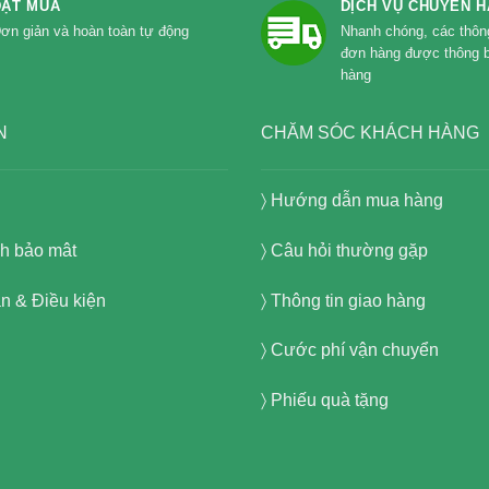
ĐẶT MUA
DỊCH VỤ CHUYỂN 
ơn giản và hoàn toàn tự động
Nhanh chóng, các thông 
đơn hàng được thông 
hàng
N
CHĂM SÓC KHÁCH HÀNG
〉
Hướng dẫn mua hàng
h bảo mât
〉 Câu hỏi thường gặp
n & Điều kiện
〉 Thông tin giao hàng
〉 Cước phí vận chuyển
〉 Phiếu quà tặng