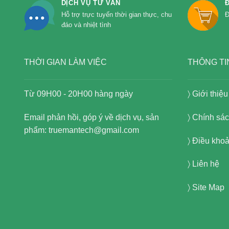
DỊCH VỤ TƯ VẤN
Hỗ trợ trực tuyến thời gian thực, chu
Đ
đáo và nhiệt tình
THỜI GIAN LÀM VIỆC
THÔNG TI
Từ 09H00 - 20H00 hàng ngày
〉
Giới thiệu
Email phản hồi, góp ý về dịch vụ, sản
〉
Chính sác
phẩm: truemantech@gmail.com
〉
Điều khoả
〉
Liên hệ
〉
Site Map