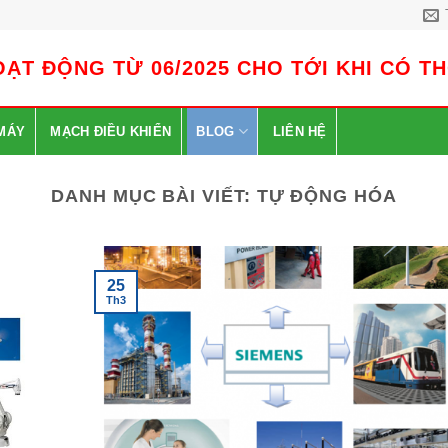
ẠT ĐỘNG TỪ 06/2025 CHO TỚI KHI CÓ T
MÁY
MẠCH ĐIỀU KHIỂN
BLOG
LIÊN HỆ
DANH MỤC BÀI VIẾT:
TỰ ĐỘNG HÓA
25
Th3