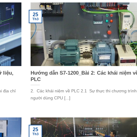
25
Th3
 liệu,
Hướng dẫn S7-1200_Bài 2: Các khái niệm v
PLC
 địa chỉ
2. Các khái niệm về PLC 2.1 Sự thực thi chương trình
người dùng CPU [...]
25
Th3