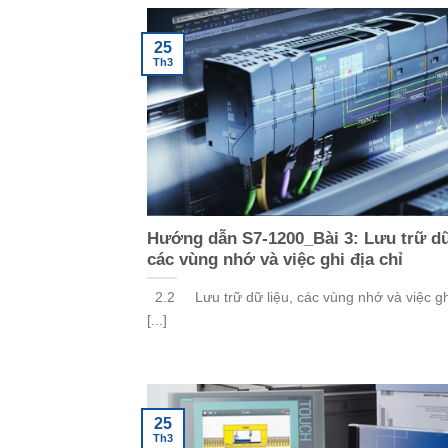
25
Th3
Hướng dẫn S7-1200_Bài 3: Lưu trữ dữ
các vùng nhớ và việc ghi địa chỉ
2.2 Lưu trữ dữ liệu, các vùng nhớ và việc ghi
[...]
25
Th3