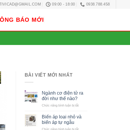
TIVICAD@GMAIL.COM
09:00 - 18:00
0938.788.458
HÔNG BÁO MỚI
BÀI VIẾT MỚI NHẤT
Ngành cơ điện tử ra
đời như thế nào?
ở
Chức năng bình luận bị tắt
Ngành
cơ
Biến áp loại nhỏ và
điện
biến áp tự ngẫu
tử
ở
Chức năng bình luận bị tắt
ra