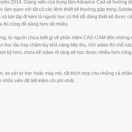
dworks 2014, Giảng viên của trung tâm Advance Cad sẽ hướng d
 làm quen với tất cả các lệnh thiết kế thường gặp trong Solidw
h và bài tập đi kèm là người học có thể dễ dàng thiết kế được 
 thì cũng dễ dàng hơn rất nhiều.
ượng, từ người chưa biết gì về phần mềm CAD CAM đến những 
n học lâu hay chậm tùy khả năng tiếp thu. Với video thì chỗ nà
em kỹ hơn, chưa kể video rõ ràng sẽ học được nhiều hơn cũng
ơn, so với tự học hoặc mày mò, rất thích hợp cho những cá nhâ
nhân viên để tiết kiệm chi phí nhất.