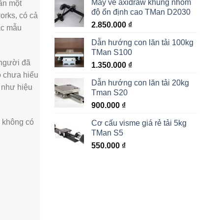
Máy vẽ axidraw khung nhôm
ẫn một
độ ổn định cao TMan D2030
orks, có cả
2.850.000
₫
các mẫu
Dẫn hướng con lăn tải 100kg
TMan S100
người đã
1.350.000
₫
o chưa hiểu
Dẫn hướng con lăn tải 20kg
 như hiệu
Tman S20
900.000
₫
n không có
Cơ cấu visme giá rẻ tải 5kg
TMan S5
550.000
₫