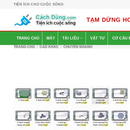
Skip
TIỆN ÍCH CHO CUỘC SỐNG
to
content
TẠM DỪNG HO
TRANG CHỦ
MÁY
TÀI LIỆU
VẬT TƯ
CƠ CẤU 
TRANG CHỦ
/
CAD KHÁC
/
CHUYÊN NGÀNH