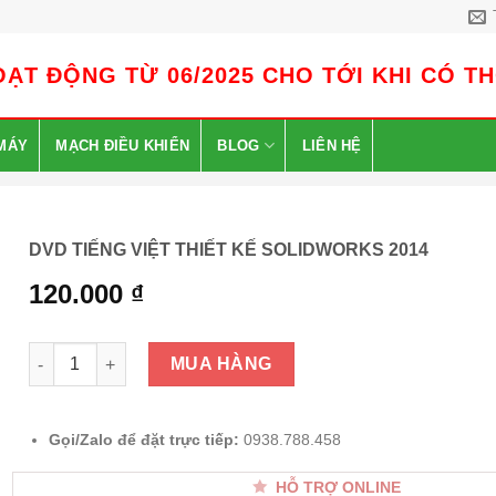
ẠT ĐỘNG TỪ 06/2025 CHO TỚI KHI CÓ T
MÁY
MẠCH ĐIỀU KHIỂN
BLOG
LIÊN HỆ
DVD TIẾNG VIỆT THIẾT KẾ SOLIDWORKS 2014
120.000
₫
DVD TIẾNG VIỆT THIẾT KẾ SOLIDWORKS 2014 số lượng
MUA HÀNG
Gọi/Zalo để đặt trực tiếp:
0938.788.458
HỖ TRỢ ONLINE