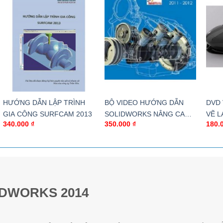
HƯỚNG DẪN LẬP TRÌNH
BỘ VIDEO HƯỚNG DẪN
DVD
GIA CÔNG SURFCAM 2013
SOLIDWORKS NÂNG CAO
VẼ L
340.000
₫
350.000
₫
180.
VỚI 29H THỜI LƯỢNG
AVE
SOL
IDWORKS 2014