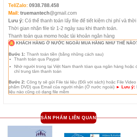
Tel/Zalo:
0938.788.458
Mail:
truemantech
@gmail.com
Lưu ý:
Có thể thanh toán lấy file để tiết kiệm chi phí và thờ
Thời gian nhận file từ 1-2 ngày sau khi thanh toán.
Thanh toán qua momo hoặc tài khoản ngân hàng
KHÁCH HÀNG Ở NƯỚC NGOÀI MUA HÀNG NHƯ THẾ NÀO
Bước 1:
Thanh toán tiền (bằng những cách sau)
Thanh toán qua Paypal
Nhờ người trong tại Việt Nam thanh tóan qua ngân hàng hoặc đế
chỉ trung tâm thanh toán
Bước 2:
Công ty sẽ gửi File tài liệu (Đối với sách) hoặc File Video
phẩm DVD) qua Email của người nhận (Ở nước ngoài)
► Lưu ý:
liệu nào cũng có dạng file mềm
SẢN PHẨM LIÊN QUAN