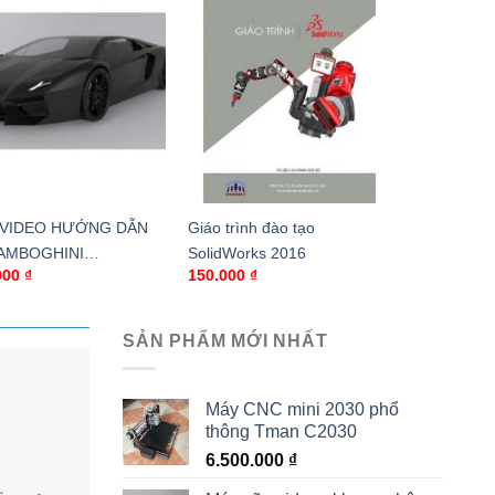
 VIDEO HƯỚNG DẪN
Giáo trình đào tạo
AMBOGHINI
SolidWorks 2016
000
₫
150.000
₫
NDATOR BẰNG
IDWORKS TỪ A-Z
SẢN PHẨM MỚI NHẤT
Máy CNC mini 2030 phổ
thông Tman C2030
6.500.000
₫