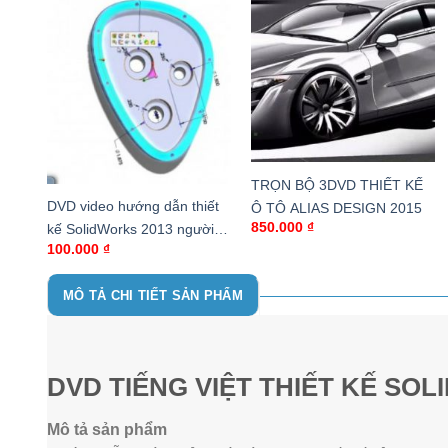
TRỌN BỘ 3DVD THIẾT KẾ
DVD video hướng dẫn thiết
Ô TÔ ALIAS DESIGN 2015
850.000
₫
kế SolidWorks 2013 người
100.000
₫
mới học
MÔ TẢ CHI TIẾT SẢN PHẨM
DVD TIẾNG VIỆT THIẾT KẾ SOL
Mô tả sản phẩm