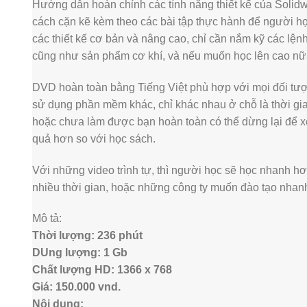
Hướng dẫn hoàn chỉnh các tính năng thiết kế của Soli
cách cặn kẽ kèm theo các bài tập thực hành để người học
các thiết kế cơ bản và nâng cao, chỉ cần nắm kỹ các lện
cũng như sản phẩm cơ khí, và nếu muốn học lên cao nữa
DVD hoàn toàn bằng Tiếng Việt phù hợp với mọi đối t
sử dụng phần mềm khác, chỉ khác nhau ở chỗ là thời gia
hoặc chưa làm được bạn hoàn toàn có thể dừng lại để x
quả hơn so với học sách.
Với những video trình tự, thì người học sẽ học nhanh h
nhiều thời gian, hoặc những công ty muốn đào tạo nhanh 
Mô tả:
Thời lượng: 236 phút
DUng lượng: 1 Gb
Chất lượng HD: 1366 x 768
Giá: 150.000 vnd.
Nội dung: