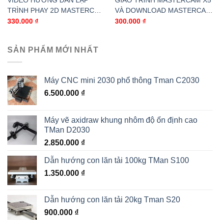
VIDEO HƯỚNG DẪN LẬP
GIÁO TRÌNH MASTERCAM X5
TRÌNH PHAY 2D MASTERCAM
VÀ DOWNLOAD MASTERCAM
X3
X5
330.000
₫
300.000
₫
SẢN PHẨM MỚI NHẤT
Máy CNC mini 2030 phổ thông Tman C2030
6.500.000
₫
Máy vẽ axidraw khung nhôm độ ổn định cao
TMan D2030
2.850.000
₫
Dẫn hướng con lăn tải 100kg TMan S100
1.350.000
₫
Dẫn hướng con lăn tải 20kg Tman S20
900.000
₫