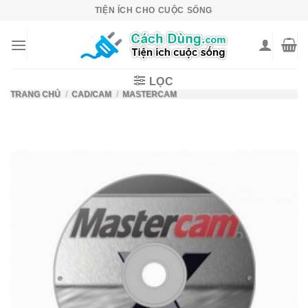
Skip
TIỆN ÍCH CHO CUỘC SỐNG
to
content
LỌC
TRANG CHỦ
/
CAD/CAM
/
MASTERCAM