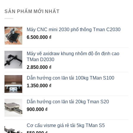
SẢN PHẨM MỚI NHẤT
Máy CNC mini 2030 phổ thông Tman C2030
6.500.000
₫
Máy vẽ axidraw khung nhôm độ ổn định cao
TMan D2030
2.850.000
₫
Dẫn hướng con lăn tải 100kg TMan S100
1.350.000
₫
Dẫn hướng con lăn tải 20kg Tman S20
900.000
₫
Cơ cấu visme giá rẻ tải 5kg TMan S5