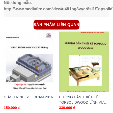
Nội dung mẫu:
http://www.mediafire.com/view/u481pg8vycr8sl1/Topso
SẢN PHẨM LIÊN QUAN
GIÁO TRÌNH SOLIDCAM 2016
HƯỚNG DẪN THIẾT KẾ
TOPSOLIDWOOD-LĨNH VỰC
GỖ
150.000
₫
330.000
₫