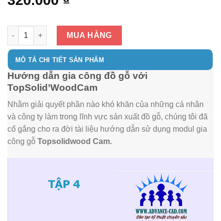
320.000
₫
HƯỚNG DẪN GIA CÔNG ĐỒ GỖ VỚI TOPSOLID'WOODCAM số l
MUA HÀNG
MÔ TẢ CHI TIẾT SẢN PHẨM
Hướng dẫn gia công đồ gỗ với
TopSolid’WoodCam
Nhằm giải quyết phần nào khó khăn của những cá nhân
và công ty làm trong lĩnh vực sản xuất đồ gỗ, chúng tôi đã
cố gắng cho ra đời tài liệu hướng dẫn sử dụng modul gia
công gỗ
Topsolidwood Cam.