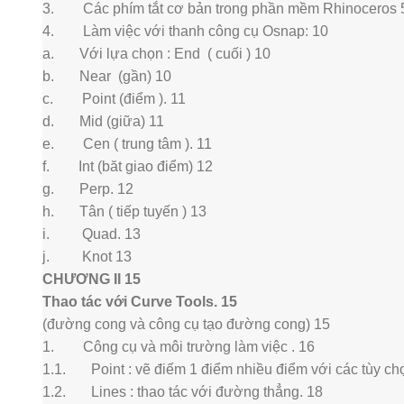
3. Các phím tắt cơ bản trong phần mềm Rhinoceros 5
4. Làm việc với thanh công cụ Osnap: 10
a. Với lựa chọn : End ( cuối ) 10
b. Near (gần) 10
c. Point (điểm ). 11
d. Mid (giữa) 11
e. Cen ( trung tâm ). 11
f. Int (băt giao điểm) 12
g. Perp. 12
h. Tân ( tiếp tuyến ) 13
i. Quad. 13
j. Knot 13
CHƯƠNG II 15
Thao tác với Curve Tools. 15
(đường cong và công cụ tạo đường cong) 15
1. Công cụ và môi trường làm việc . 16
1.1. Point : vẽ điếm 1 điểm nhiều điểm với các tùy ch
1.2. Lines : thao tác với đường thẳng. 18