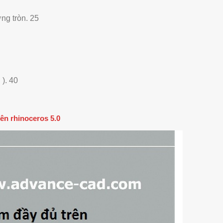
ng tròn. 25
). 40
rên rhinoceros 5.0