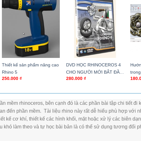
Thiết kế sản phẩm nâng cao
DVD HỌC RHINOCEROS 4
Hướn
Rhino 5
CHO NGƯỜI MỚI BẮT ĐẦU
trong
250.000
₫
280.000
₫
180.
– RHINO 4 ESSENTIAL
TRAINING
phần mềm rhinoceros, bên cạnh đó là các phần bài tập chi tiết đi
n đến phần mềm. Tài liệu rhino này rất dễ hiểu phù hợp với 
 kế cơ khí, thiết kế các hình khối, mặt hoặc xử lý các biên dạ
hịu khó làm theo và tự học bài bản là có thể sử dụng tương đối