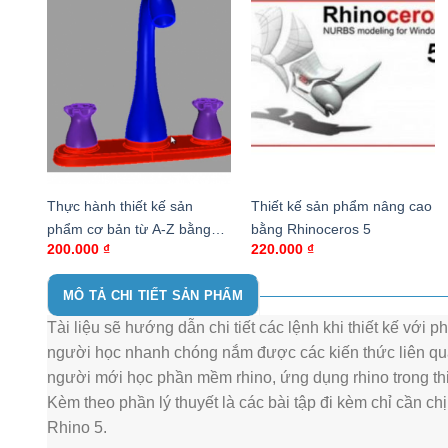
Thực hành thiết kế sản
Thiết kế sản phẩm nâng cao
phẩm cơ bản từ A-Z bằng
bằng Rhinoceros 5
200.000
₫
220.000
₫
Rhinoceros 5.0
MÔ TẢ CHI TIẾT SẢN PHẨM
Tài liệu sẽ hướng dẫn chi tiết các lệnh khi thiết kế với 
người học nhanh chóng nắm được các kiến thức liên qua
người mới học phần mềm rhino, ứng dụng rhino trong thiết
Kèm theo phần lý thuyết là các bài tập đi kèm chỉ cần c
Rhino 5.