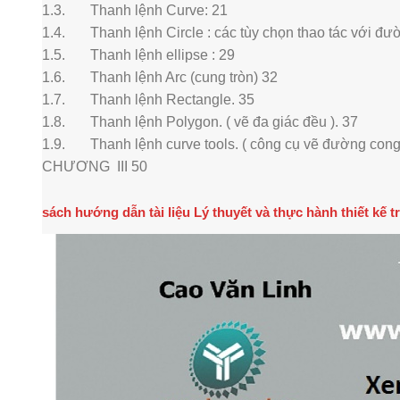
1.3. Thanh lệnh Curve: 21
1.4. Thanh lệnh Circle : các tùy chọn thao tác với đườ
1.5. Thanh lệnh ellipse : 29
1.6. Thanh lệnh Arc (cung tròn) 32
1.7. Thanh lệnh Rectangle. 35
1.8. Thanh lệnh Polygon. ( vẽ đa giác đều ). 37
1.9. Thanh lệnh curve tools. ( công cụ vẽ đường cong 
CHƯƠNG III 50
sách hướng dẫn tài liệu Lý thuyết và thực hành thiết kế t