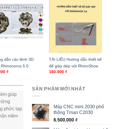
g dẫn các lệnh 3D
TÀI LIỆU Hướng dẫn thiết kế
 Rhinoceros 5.0
đế giày dép với RhinoShoe
000
₫
160.000
₫
SẢN PHẨM MỚI NHẤT
 kèm giúp
những
Máy CNC mini 2030 phổ
ng phức tạp.
thông Tman C2030
 phần mềm
6.500.000
₫