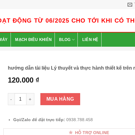
ẠT ĐỘNG TỪ 06/2025 CHO TỚI KHI CÓ T
MÁY
MẠCH ĐIỀU KHIỂN
BLOG
LIÊN HỆ
hướng dẫn tài liệu Lý thuyết và thực hành thiết kế trên 
120.000
₫
hướng dẫn tài liệu Lý thuyết và thực hành thiết kế trên rhino
MUA HÀNG
Gọi/Zalo để đặt trực tiếp:
0938.788.458
HỖ TRỢ ONLINE