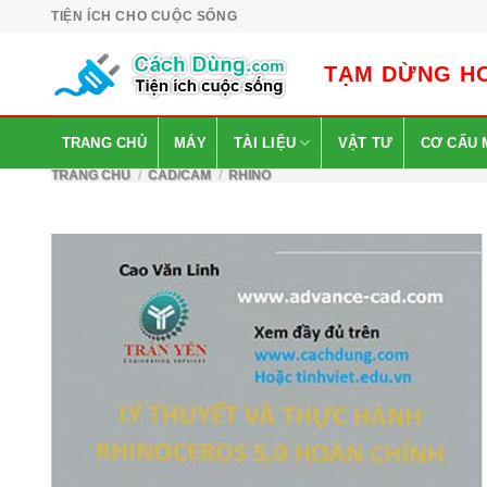
Skip
TIỆN ÍCH CHO CUỘC SỐNG
to
content
TẠM DỪNG HO
TRANG CHỦ
MÁY
TÀI LIỆU
VẬT TƯ
CƠ CẤU 
TRANG CHỦ
/
CAD/CAM
/
RHINO