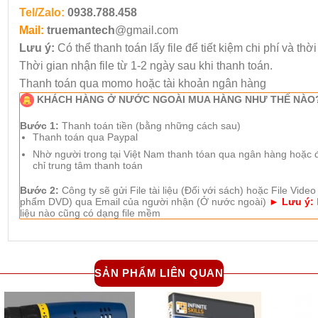
Tel/Zalo:
0938.788.458
Mail:
truemantech
@gmail.com
Lưu ý:
Có thể thanh toán lấy file để tiết kiệm chi phí và thờ
Thời gian nhận file từ 1-2 ngày sau khi thanh toán.
Thanh toán qua momo hoặc tài khoản ngân hàng
KHÁCH HÀNG Ở NƯỚC NGOÀI MUA HÀNG NHƯ THẾ NÀO
Bước 1:
Thanh toán tiền (bằng những cách sau)
Thanh toán qua Paypal
Nhờ người trong tại Việt Nam thanh tóan qua ngân hàng hoặc đế
chỉ trung tâm thanh toán
Bước 2:
Công ty sẽ gửi File tài liệu (Đối với sách) hoặc File Video
phẩm DVD) qua Email của người nhận (Ở nước ngoài)
► Lưu ý:
liệu nào cũng có dạng file mềm
SẢN PHẨM LIÊN QUAN