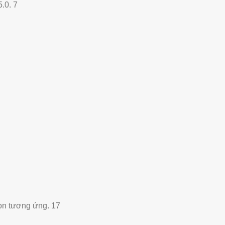
.0. 7
ọn tương ứng. 17