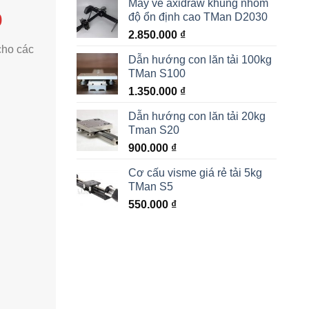
Máy vẽ axidraw khung nhôm
0
độ ổn định cao TMan D2030
2.850.000
₫
cho các
Dẫn hướng con lăn tải 100kg
TMan S100
1.350.000
₫
Dẫn hướng con lăn tải 20kg
Tman S20
900.000
₫
Cơ cấu visme giá rẻ tải 5kg
TMan S5
550.000
₫