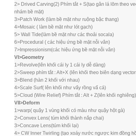
2> Drived Carving(2) Phím tắt + S(tạo gân lá lõm theo ve
nhám bề mặt)
3>Patch Work (làm bề mặt như ruộng bậc thang)
4>Mosaic ( làm bề mặt như lót gạch)
5> Wall Tide(làm bề mặt như các thoải socala)
6>Procedural ( các hiệu ứng bề mặt nỗi vân)
7>Impressionism(các hiệu ứng bề mặt nỗi vân)
VI>Geometry
1>Revolve(lên khối cái ly 1 cái ly dễ dàng)
2>Sweep phím tắt : Alt+X (lên khối theo biên dạng vecto
3>Blend (hàn 2 khối với nhau)
4>Scale Surf( lên khối như vẩy rồng vẩ cá)
5>Cloud (Wire Relief) Phím tắt : Alt + Z(lên khối nghiêng)
VII>Deform
1>warp( quậy 1 vùng khối có màu như quậy hột gà)
2>Convex Lens( túm khối thành nắp chai)
3>Concave Lens(túm khối lại)
4> CW Inner Twirling (tạo xoáy nước ngược kim đồng h