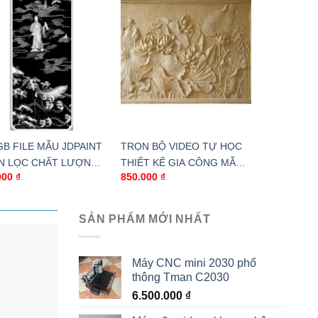
GB FILE MẪU JDPAINT
TRỌN BỘ VIDEO TỰ HỌC
N LỌC CHẤT LƯỢNG
THIẾT KẾ GIA CÔNG MẪU
000
₫
850.000
₫
T
JDPAINT
SẢN PHẨM MỚI NHẤT
Máy CNC mini 2030 phổ
thông Tman C2030
6.500.000
₫