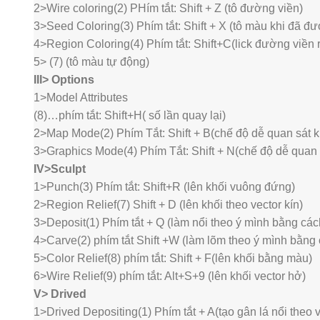
2>Wire coloring(2) PHím tắt: Shift + Z (tô đường viền)
3>Seed Coloring(3) Phím tắt: Shift + X (tô màu khi đã đ
4>Region Coloring(4) Phím tắt: Shift+C(lick đường viền rồi
5> (7) (tô màu tự động)
III> Options
1>Model Attributes
(8)…phím tắt: Shift+H( số lần quay lại)
2>Map Mode(2) Phím Tắt: Shift + B(chế độ dễ quan sát kh
3>Graphics Mode(4) Phím Tắt: Shift + N(chế độ dễ quan 
IV>Sculpt
1>Punch(3) Phím tắt: Shift+R (lên khối vuông đứng)
2>Region Relief(7) Shift + D (lên khối theo vector kín)
3>Deposit(1) Phím tắt + Q (làm nổi theo ý mình bằng các
4>Carve(2) phím tắt Shift +W (làm lõm theo ý mình bằng 
5>Color Relief(8) phím tắt: Shift + F(lên khối bằng màu)
6>Wire Relief(9) phím tắt: Alt+S+9 (lên khối vector hở)
V> Drived
1>Drived Depositing(1) Phím tắt + A(tạo gân lá nổi theo v