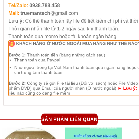
Tel/Zalo:
0938.788.458
Mail:
truemantech
@gmail.com
Lưu ý:
Có thể thanh toán lấy file để tiết kiệm chi phí và thờ
Thời gian nhận file từ 1-2 ngày sau khi thanh toán.
Thanh toán qua momo hoặc tài khoản ngân hàng
KHÁCH HÀNG Ở NƯỚC NGOÀI MUA HÀNG NHƯ THẾ NÀO
Bước 1:
Thanh toán tiền (bằng những cách sau)
Thanh toán qua Paypal
Nhờ người trong tại Việt Nam thanh tóan qua ngân hàng hoặc đế
chỉ trung tâm thanh toán
Bước 2:
Công ty sẽ gửi File tài liệu (Đối với sách) hoặc File Video
phẩm DVD) qua Email của người nhận (Ở nước ngoài)
► Lưu ý:
liệu nào cũng có dạng file mềm
SẢN PHẨM LIÊN QUAN