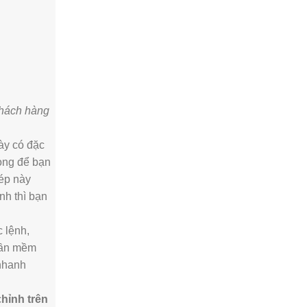
khách hàng
ày có đặc
rọng để bạn
hép này
nh thì bạn
c lệnh,
phần mềm
 nhanh
c
hỉnh trên