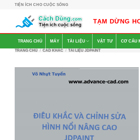
Skip
TIỆN ÍCH CHO CUỘC SỐNG
to
content
TẠM DỪNG HO
TRANG CHỦ
MÁY
TÀI LIỆU
VẬT TƯ
CƠ CẤU 
TRANG CHỦ
/
CAD KHÁC
/
TÀI LIỆU JDPAINT