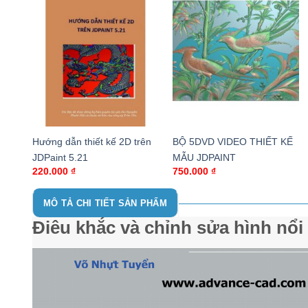
Hướng dẫn thiết kế 2D trên
BỘ 5DVD VIDEO THIẾT KẾ
JDPaint 5.21
MẪU JDPAINT
220.000
₫
750.000
₫
MÔ TẢ CHI TIẾT SẢN PHẨM
Điêu khắc và chỉnh sửa hình nổi