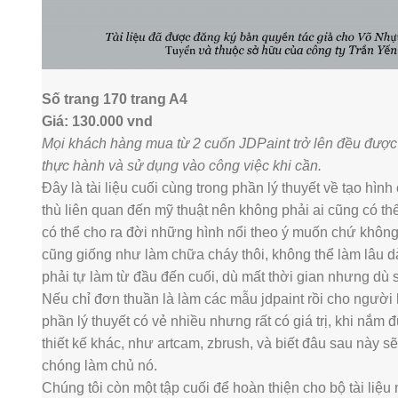
Số trang 170 trang A4
Giá: 130.000 vnd
Mọi khách hàng mua từ 2 cuốn JDPaint trở lên đều được 
thực hành và sử dụng vào công việc khi cần.
Đây là tài liệu cuối cùng trong phần lý thuyết về tạo h
thù liên quan đến mỹ thuật nên không phải ai cũng có th
có thể cho ra đời những hình nổi theo ý muốn chứ không 
cũng giống như làm chữa cháy thôi, không thể làm lâu dà
phải tự làm từ đầu đến cuối, dù mất thời gian nhưng dù s
Nếu chỉ đơn thuần là làm các mẫu jdpaint rồi cho người h
phần lý thuyết có vẻ nhiều nhưng rất có giá trị, khi nắ
thiết kế khác, như artcam, zbrush, và biết đâu sau này
chóng làm chủ nó.
Chúng tôi còn một tập cuối để hoàn thiện cho bộ tài liệ