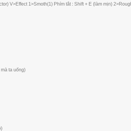
ctor) V>Effect 1>Smoth(1) Phím tắt : Shift + E (làm mịn) 2>Roug
r mà ta uống)
ồ)