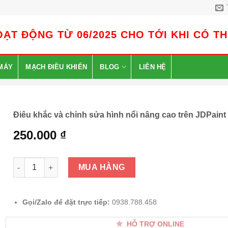
ẠT ĐỘNG TỪ 06/2025 CHO TỚI KHI CÓ T
MÁY
MẠCH ĐIỀU KHIỂN
BLOG
LIÊN HỆ
Điêu khắc và chỉnh sửa hình nổi nâng cao trên JDPaint 
250.000
₫
Điêu khắc và chỉnh sửa hình nổi nâng cao trên JDPaint 5.21 
MUA HÀNG
Gọi/Zalo để đặt trực tiếp:
0938.788.458
HỖ TRỢ ONLINE