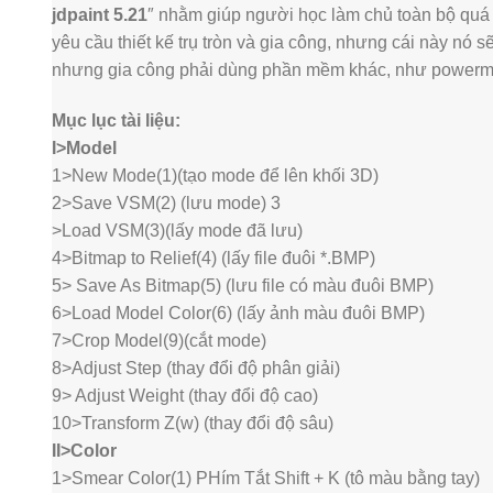
jdpaint 5.21
″ nhằm giúp người học làm chủ toàn bộ quá 
yêu cầu thiết kế trụ tròn và gia công, nhưng cái này nó 
nhưng gia công phải dùng phần mềm khác, như powermil
Mục lục tài liệu:
I>Model
1>New Mode(1)(tạo mode để lên khối 3D)
2>Save VSM(2) (lưu mode) 3
>Load VSM(3)(lấy mode đã lưu)
4>Bitmap to Relief(4) (lấy file đuôi *.BMP)
5> Save As Bitmap(5) (lưu file có màu đuôi BMP)
6>Load Model Color(6) (lấy ảnh màu đuôi BMP)
7>Crop Model(9)(cắt mode)
8>Adjust Step (thay đổi độ phân giải)
9> Adjust Weight (thay đổi độ cao)
10>Transform Z(w) (thay đổi độ sâu)
II>Color
1>Smear Color(1) PHím Tắt Shift + K (tô màu bằng tay)