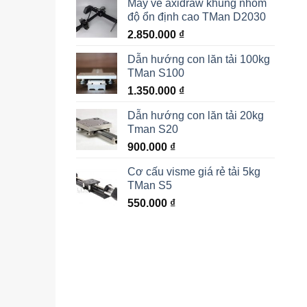
Máy vẽ axidraw khung nhôm
độ ổn định cao TMan D2030
2.850.000
₫
Dẫn hướng con lăn tải 100kg
TMan S100
1.350.000
₫
Dẫn hướng con lăn tải 20kg
Tman S20
900.000
₫
Cơ cấu visme giá rẻ tải 5kg
TMan S5
550.000
₫