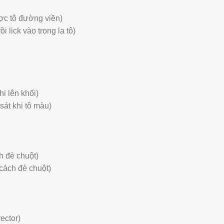
ược tô đường viền)
 lick vào trong la tô)
i lên khối)
sát khi tô màu)
h đè chuột)
cách đè chuột)
ector)