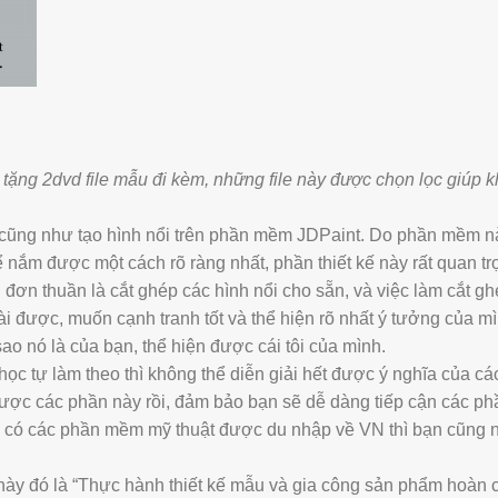
tặng 2dvd file mẫu đi kèm, những file này được chọn lọc giúp 
ình cũng như tạo hình nổi trên phần mềm JDPaint. Do phần mềm n
ể nắm được một cách rõ ràng nhất, phần thiết kế này rất quan t
đơn thuần là cắt ghép các hình nổi cho sẵn, và việc làm cắt g
i được, muốn cạnh tranh tốt và thể hiện rõ nhất ý tưởng của mì
ao nó là của bạn, thể hiện được cái tôi của mình.
ọc tự làm theo thì không thể diễn giải hết được ý nghĩa của cá
m được các phần này rồi, đảm bảo bạn sẽ dễ dàng tiếp cận các 
 sẽ có các phần mềm mỹ thuật được du nhập về VN thì bạn cũng
u này đó là “Thực hành thiết kế mẫu và gia công sản phẩm hoàn 