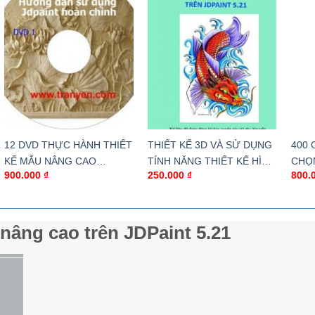
12 DVD THỰC HÀNH THIẾT
THIẾT KẾ 3D VÀ SỬ DỤNG
400 
KẾ MẪU NÂNG CAO
TÍNH NĂNG THIẾT KẾ HÌNH
CHỌ
900.000
₫
250.000
₫
800.
JDPAINT
NỔI TRÊN JDPAINT 5.21
NHẤ
 nâng cao trên JDPaint 5.21