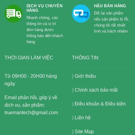
DỊCH VỤ CHUYỂN
HẬU BÁN HÀNG
HÀNG
Đổi lại sản phẩm
Nhanh chóng, các
nếu sản phẩm bị lỗi,
thông tin và vị trí
chúng tôi rất nhiệt
đơn hàng được
tình và trách nhiệm
thông báo đến khách
hàng
THỜI GIAN LÀM VIỆC
THÔNG TIN
Từ 09H00 - 20H00 hàng
〉
Giới thiệu
ngày
〉
Chính sách bảo mât
Email phản hồi, góp ý về
〉
Điều khoản & Điều kiện
dịch vụ, sản phẩm:
truemantech@gmail.com
〉
Liên hệ
〉
Site Map