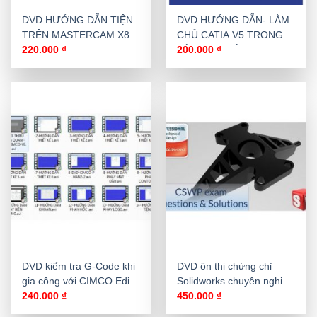
DVD HƯỚNG DẪN TIỆN
DVD HƯỚNG DẪN- LÀM
TRÊN MASTERCAM X8
CHỦ CATIA V5 TRONG
VÒNG 12 GIỜ
220.000
₫
200.000
₫
DVD kiểm tra G-Code khi
DVD ôn thi chứng chỉ
gia công với CIMCO Edit
Solidworks chuyên nghiệp
V6
quốc tế CSWP
240.000
₫
450.000
₫