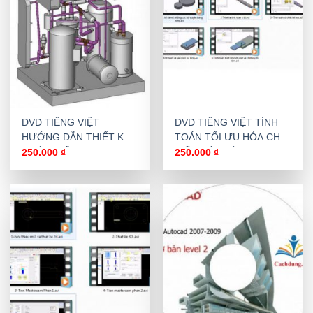
DVD TIẾNG VIỆT
DVD TIẾNG VIỆT TÍNH
HƯỚNG DẪN THIẾT KẾ
TOÁN TỐI ƯU HÓA CHI
ĐƯỜNG ỐNG
TIẾT MÁY VỚI
250.000
₫
250.000
₫
SOLIDWORKS
INVENTOR 2015