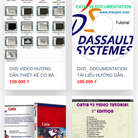
DVD VIDEO HƯỚNG
DVD_ DOCUMENTATION
DẪN THIẾT KẾ CƠ BẢN
TÀI LIỆU HƯỚNG DẪN
PROE 5.0
CHÍNH HÃNG CHO
150.000
₫
100.000
₫
CATIA V6R2012