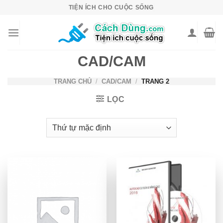
Skip
TIỆN ÍCH CHO CUỘC SỐNG
to
content
CAD/CAM
TRANG CHỦ
/
CAD/CAM
/
TRANG 2
LỌC