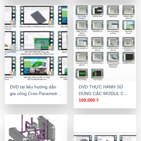
DVD tài liệu hướng dẫn
DVD THỰC HÀNH SỬ
gia công Creo Parametric
DỤNG CÁC MODUL CỦA
3.0 cơ bản và nâng cao
PHẦN MỀM
100.000
₫
PROENGINEER 5