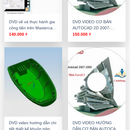
DVD vẽ và thực hành gia
DVD VIDEO CƠ BẢN
công tiện trên Mastercam
AUTOCAD 2D 2007-
X7
2008-2009 LEVEL 2
140.000
₫
150.000
₫
DVD video hướng dẫn chi
DVD VIDEO HƯỚNG
tiết thiết kế khuôn trên
DẪN CƠ BẢN AUTOCAD