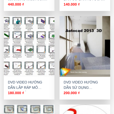
Unigraphics NX8.5
2007-2008-2009 LEVEL 1
440.000
₫
140.000
₫
DVD VIDEO HƯỚNG
DVD VIDEO HƯỚNG
DẪN LẮP RÁP MÔ
DẪN SỬ DỤNG
PHỎNG NÂNG CAO
AUTOCAD 3D 2013
180.000
₫
200.000
₫
INVENTOR 2013