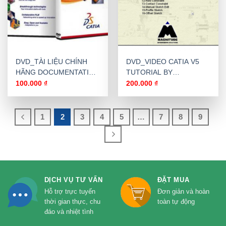
DVD_TÀI LIỆU CHÍNH
DVD_VIDEO CATIA V5
HÃNG DOCUMENTATION
TUTORIAL BY
CHO DASSAULT
MAGNITUDE
100.000
₫
200.000
₫
SYSTEMES CATIA V5R21
1
2
3
4
5
…
7
8
9
DỊCH VỤ TƯ VẤN
ĐẶT MUA
Hỗ trợ trực tuyến
Đơn giản và hoàn
thời gian thực, chu
toàn tự động
đáo và nhiệt tình