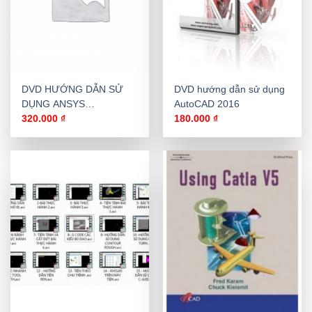
DVD HƯỚNG DẪN SỬ
DVD hướng dẫn sử dụng
DỤNG ANSYS
AutoCAD 2016
WORKBENCH 11
320.000
₫
180.000
₫